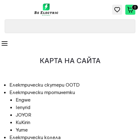
0
КАРТА НА САЙТА
Електрически скутери OOTD
Електрически тротинетки
Engwe
Ienyrid
JOYOR
KuKirin
Yume
Електрически колела