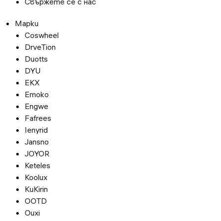
Свържете се с нас
Марки
Coswheel
DrveTion
Duotts
DYU
EKX
Emoko
Engwe
Fafrees
Ienyrid
Jansno
JOYOR
Keteles
Koolux
KuKirin
OOTD
Ouxi