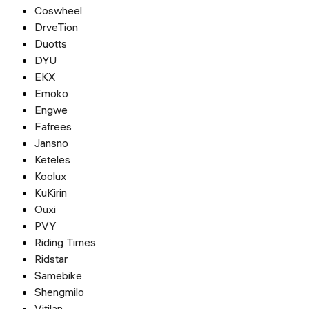
Coswheel
DrveTion
Duotts
DYU
EKX
Emoko
Engwe
Fafrees
Jansno
Keteles
Koolux
KuKirin
Ouxi
PVY
Riding Times
Ridstar
Samebike
Shengmilo
Vitilan