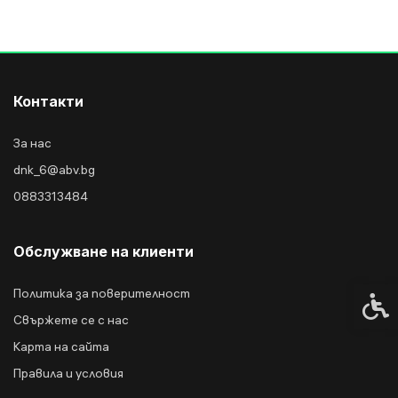
Контакти
За нас
dnk_6@abv.bg
0883313484
Обслужване на клиенти
Политика за поверителност
Спец
Свържете се с нас
Карта на сайта
Правила и условия