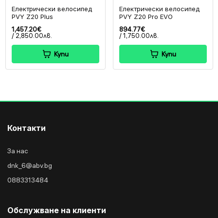
Електрически велосипед
Електрически велосипед
PVY Z20 Plus
PVY Z20 Pro EVO
1,457.20€
894.77€
/ 2,850.00лв.
/ 1,750.00лв.
Купи
Купи
Контакти
За нас
dnk_6@abv.bg
0883313484
Обслужване на клиенти