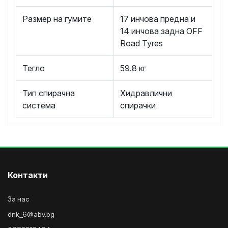
Размер на гумите
17 инчова предна и
14 инчова задна OFF
Road Tyres
Тегло
59.8 кг
Тип спирачна
Хидравлични
система
спирачки
Контакти
За нас
dnk_6@abv.bg