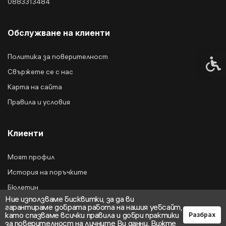
0883313484
Обслужване на клиенти
Политика за поверителност
Спец
Свържете се с нас
Карта на сайта
Правила и условия
Клиенти
Моят профил
История на поръчките
Бюлетин
Ние използваме бисквитки, за да ви
гарантираме добрата работа на нашия уебсайт,
като спазваме всички правила и добри практики
Разбрах
за поверителност на личните Ви данни.
Вижте