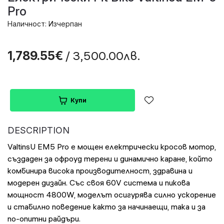
Pro
Наличност: Изчерпан
/ 3,500.00лв.
1,789.55€
Купи
DESCRIPTION
ValtinsU EM5 Pro е мощен електрически кросов мотор,
създаден за офроуд терени и динамично каране, който
комбинира висока производителност, здравина и
модерен дизайн. Със своя 60V система и пикова
мощност 4800W, моделът осигурява силно ускорение
и стабилно поведение както за начинаещи, така и за
по-опитни райдъри.