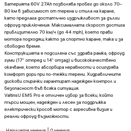
Батерията 60V 27Ah позволява пробег до около 70–
80 км в зависимост от терена и стила на каране,
като предлага достатъчно издръжливост за дълги
офроуд приключения. Максималната скорост достига
приблизително 70 км/ч (до 44 mph), което прави
мотора подходящ както за спортно каране, така и за
свободно време.
Конструкцията е подсилена със здрава рамка, офроуд
гуми (17” отпред и 14” отзад) и висококачествено
окачване, което абсорбира неравности и осигурява
комфорт дори при по-тежки терени. Хидравличните
дискови спирачки гарантират надежден контрол и
безопасност във всяка ситуация.
ValtinsU EM5 Pro е отличен избор за всеки, който
търси мощен, надежден и лесен за поддръжка
електрически кросов мотор с агресивна визия и
реални офроуд възможности.
Напишете мнение
|
0 мнения