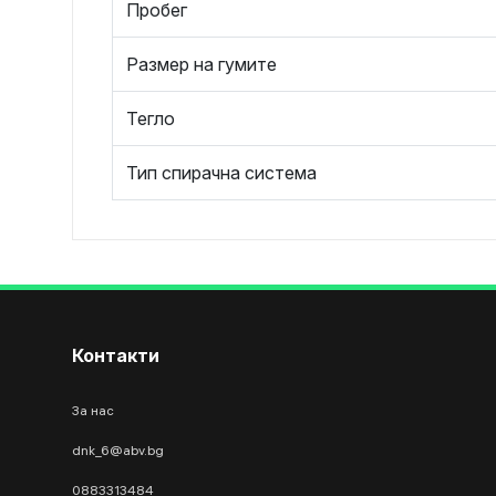
Пробег
Размер на гумите
Тегло
Тип спирачна система
Контакти
За нас
dnk_6@abv.bg
0883313484