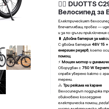
🚴‍♂
DUOTTS C29
Велосипед за 
Електрическият велосипе
впечатляващ пробег — иде
и за по-дълги приключения 
🔋
Двойна батерия за макс
С двойна батерия
48V 15 +
енергиен резерв
, което ос
помощ
.
⚡
Мощен мотор и динамичн
Оборудван с
750 W безчет
справя уверено както с гра
терени.
🚴
Три режима на каране
Велосипедът поддържа три
обикновено колоездене
електрическа помощ
pedal
чисто електрическо движе