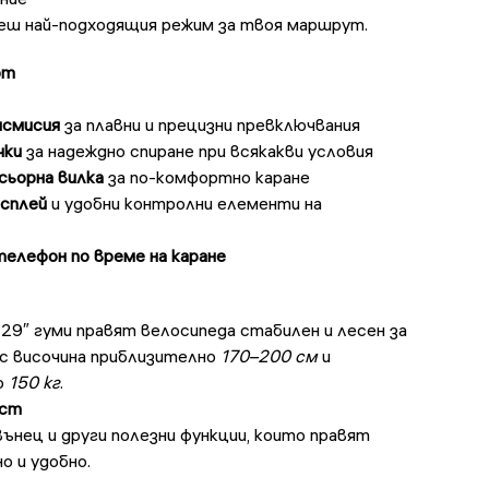
реш най-подходящия режим за твоя маршрут.
рт
нсмисия
за плавни и прецизни превключвания
чки
за надеждно спиране при всякакви условия
сьорна вилка
за по-комфортно каране
сплей
и удобни контролни елементи на
телефон по време на каране
 29″ гуми правят велосипеда стабилен и лесен за
 с височина приблизително
170–200 см
и
о
150 кг
.
ост
вънец и други полезни функции, които правят
о и удобно.