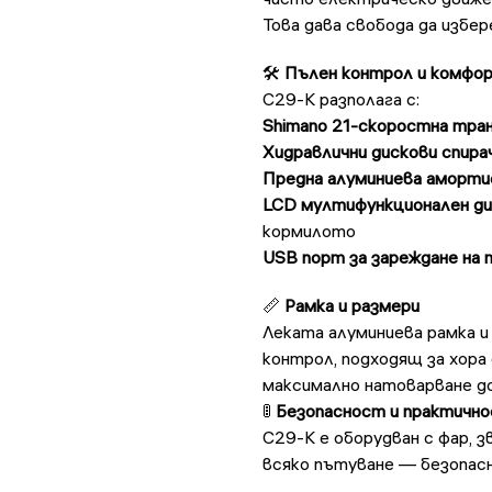
Това дава свобода да избе
🛠
Пълен контрол и комфо
C29-K разполага с:
Shimano 21-скоростна тра
Хидравлични дискови спира
Предна алуминиева аморти
LCD мултифункционален ди
кормилото
USB порт за зареждане на 
📏
Рамка и размери
Леката алуминиева рамка и
контрол, подходящ за хора
максимално натоварване д
🚦
Безопасност и практичн
C29-K е оборудван с фар, з
всяко пътуване — безопасн