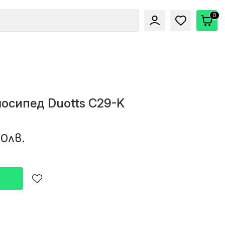
0
осипед Duotts C29-K
00лв.