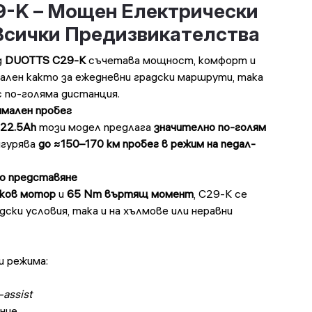
-K – Мощен Електрически
Всички Предизвикателства
д
DUOTTS C29-K
съчетава мощност, комфорт и
ален както за ежедневни градски маршрути, така
с по-голяма дистанция.
имален пробег
 22.5Ah
този модел предлага
значително по-голям
игурява
до ≈150–170 км пробег в режим на педал-
о представяне
ков мотор
и
65 Nm въртящ момент
, C29-K се
дски условия, така и на хълмове или неравни
 режима:
-assist
ние