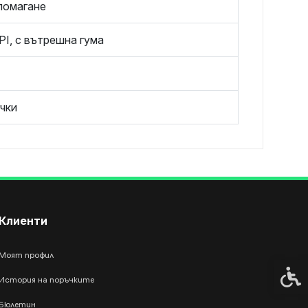
помагане
TPI, с вътрешна гума
чки
Клиенти
Моят профил
Спец
История на поръчките
Бюлетин